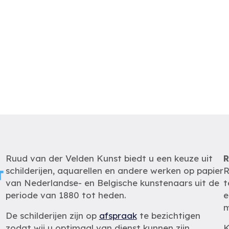
Ruud van der Velden Kunst biedt u een keuze uit
R
schilderijen, aquarellen en andere werken op papier
R
van Nederlandse- en Belgische kunstenaars uit de
t
periode van 1880 tot heden.
e
m
De schilderijen zijn op
afspraak
te bezichtigen
zodat wij u optimaal van dienst kunnen zijn.
K