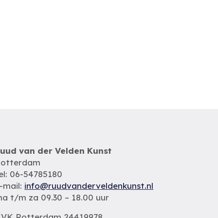
uud van der Velden Kunst
otterdam
el: 06-54785180
-mail:
info@ruudvanderveldenkunst.nl
a t/m za 09.30 – 18.00 uur
VK Rotterdam 24419978