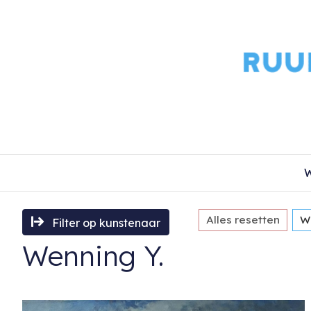
W
Alles resetten
W
Filter op kunstenaar
Wenning Y.