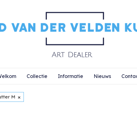
elkom
Collectie
Informatie
Nieuws
Conta
×
utter M