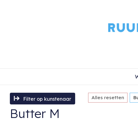
W
Alles resetten
B
Filter op kunstenaar
Butter M