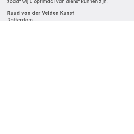
zodat wij u optimaal van dienst kunnen zijn.
Ruud van der Velden Kunst
Rotterdam
tel: 06-54785180
e-mail:
info@ruudvanderveldenkunst.nl
ma t/m za 09.30 – 18.00 uur
KVK Rotterdam 24419978