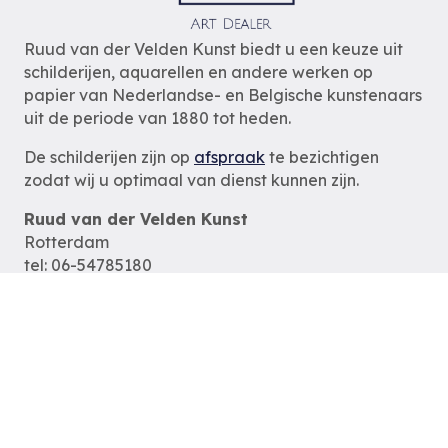
Ruud van der Velden Kunst biedt u een keuze uit
schilderijen, aquarellen en andere werken op
papier van Nederlandse- en Belgische kunstenaars
uit de periode van 1880 tot heden.
De schilderijen zijn op
afspraak
te bezichtigen
zodat wij u optimaal van dienst kunnen zijn.
Ruud van der Velden Kunst
Rotterdam
tel: 06-54785180
e-mail:
info@ruudvanderveldenkunst.nl
ma t/m za 09.30 – 18.00 uur
KVK Rotterdam 24419978