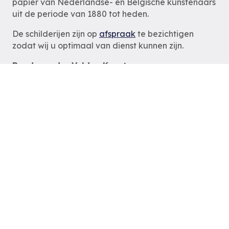
papier van Nederlandse- en Belgische kunstenaars
uit de periode van 1880 tot heden.
De schilderijen zijn op
afspraak
te bezichtigen
zodat wij u optimaal van dienst kunnen zijn.
Ruud van der Velden Kunst
Rotterdam
tel: 06-54785180
e-mail:
info@ruudvanderveldenkunst.nl
ma t/m za 09.30 – 18.00 uur
KVK Rotterdam 24419978
Privacybeleid
Alle schilderijen
Alle schilders