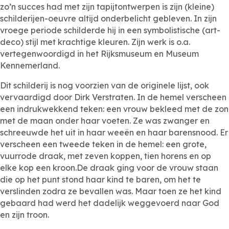
zo’n succes had met zijn tapijtontwerpen is zijn (kleine)
schilderijen-oeuvre altijd onderbelicht gebleven. In zijn
vroege periode schilderde hij in een symbolistische (art-
deco) stijl met krachtige kleuren. Zijn werk is o.a.
vertegenwoordigd in het Rijksmuseum en Museum
Kennemerland.
Dit schilderij is nog voorzien van de originele lijst, ook
vervaardigd door Dirk Verstraten. In de hemel verscheen
een indrukwekkend teken: een vrouw bekleed met de zon
met de maan onder haar voeten. Ze was zwanger en
schreeuwde het uit in haar weeën en haar barensnood. Er
verscheen een tweede teken in de hemel: een grote,
vuurrode draak, met zeven koppen, tien horens en op
elke kop een kroon.De draak ging voor de vrouw staan
die op het punt stond haar kind te baren, om het te
verslinden zodra ze bevallen was. Maar toen ze het kind
gebaard had werd het dadelijk weggevoerd naar God
en zijn troon.