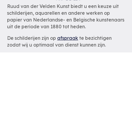
Ruud van der Velden Kunst biedt u een keuze uit
schilderijen, aquarellen en andere werken op
papier van Nederlandse- en Belgische kunstenaars
uit de periode van 1880 tot heden.
De schilderijen zijn op
afspraak
te bezichtigen
zodat wij u optimaal van dienst kunnen zijn.
Ruud van der Velden Kunst
Rotterdam
tel: 06-54785180
e-mail:
info@ruudvanderveldenkunst.nl
ma t/m za 09.30 – 18.00 uur
KVK Rotterdam 24419978