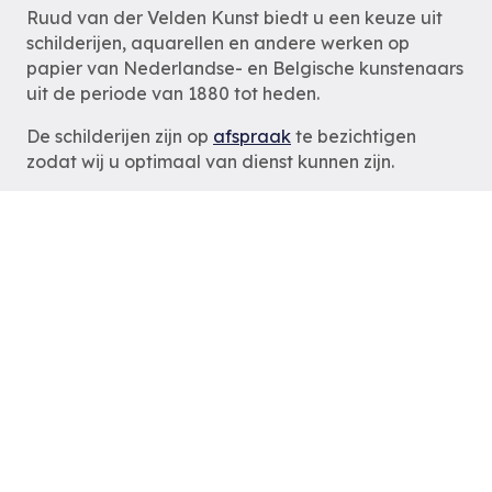
Ruud van der Velden Kunst biedt u een keuze uit
schilderijen, aquarellen en andere werken op
papier van Nederlandse- en Belgische kunstenaars
uit de periode van 1880 tot heden.
De schilderijen zijn op
afspraak
te bezichtigen
zodat wij u optimaal van dienst kunnen zijn.
Ruud van der Velden Kunst
Rotterdam
tel: 06-54785180
e-mail:
info@ruudvanderveldenkunst.nl
ma t/m za 09.30 – 18.00 uur
KVK Rotterdam 24419978