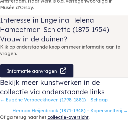
Amsterdam. Haar werk is o.a. vertegenwoordigd in
Musée d’Orsay.
Interesse in Engelina Helena
Hameetman-Schlette (1875-1954) –
Vrouw in de duinen?
Klik op onderstaande knop om meer informatie aan te
vragen.
Informatie aanvragen
Bekijk meer kunstwerken in de
collectie via onderstaande links
Posts
← Eugène Verboeckhoven (1798-1881) – Schaap
navigation
Herman Heijenbrock (1871-1948) – Kopersmelterij →
Of ga terug naar het
collectie-overzicht
.