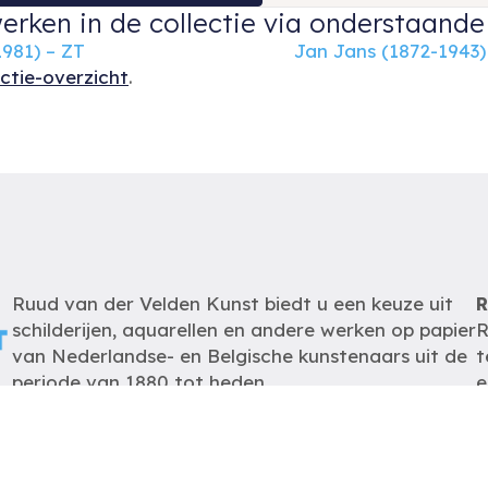
erken in de collectie via onderstaande 
981) – ZT
Jan Jans (1872-1943)
ectie-overzicht
.
Ruud van der Velden Kunst biedt u een keuze uit
R
schilderijen, aquarellen en andere werken op papier
R
van Nederlandse- en Belgische kunstenaars uit de
t
periode van 1880 tot heden.
e
m
De schilderijen zijn op
afspraak
te bezichtigen
zodat wij u optimaal van dienst kunnen zijn.
K