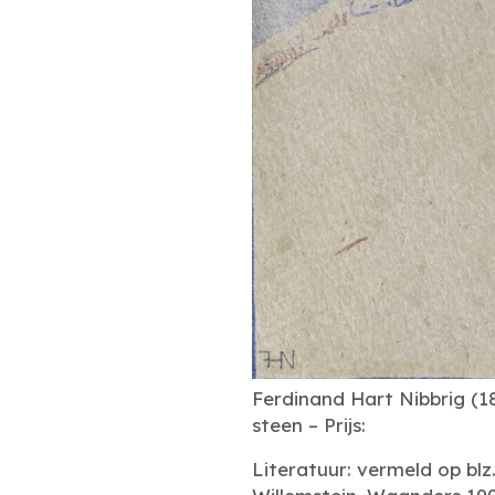
Ferdinand Hart Nibbrig (1
steen – Prijs:
Literatuur: vermeld op bl