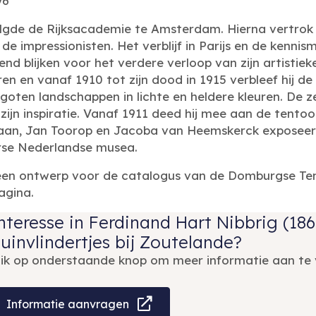
96
lgde de Rijksacademie te Amsterdam. Hierna vertrok hi
e impressionisten. Het verblijf in Parijs en de kenni
nd blijken voor het verdere verloop van zijn artistiek
aren en vanaf 1910 tot zijn dood in 1915 verbleef hij d
rgoten landschappen in lichte en heldere kleuren. De z
zijn inspiratie. Vanaf 1911 deed hij mee aan de tento
aan, Jan Toorop en Jacoba van Heemskerck exposeerde
rse Nederlandse musea.
een ontwerp voor de catalogus van de Domburgse Ten
agina.
nteresse in Ferdinand Hart Nibbrig (186
uinvlindertjes bij Zoutelande?
lik op onderstaande knop om meer informatie aan te 
Informatie aanvragen