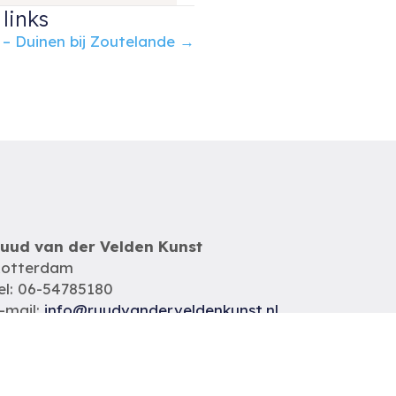
links
 – Duinen bij Zoutelande →
uud van der Velden Kunst
otterdam
el: 06-54785180
-mail:
info@ruudvanderveldenkunst.nl
a t/m za 09.30 – 18.00 uur
VK Rotterdam 24419978