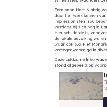
Willemstein, Waanders 19
Ferdinand Hart Nibbrig vo
daar het werk kennen van d
impressionisten zou bepale
vestigde hij zich nog in L
Hier schilderde hij zonove
de lokale bevolking waren 
waar ook o.a. Piet Mondri
vertegenwoordigd in dive
Deze zeldzame litho was 
stond afgebeeld op voorp
I
D
K