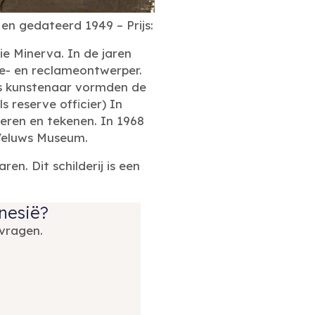
en gedateerd 1949 – Prijs:
e Minerva. In de jaren
he- en reclameontwerper.
als kunstenaar vormden de
s reserve officier) In
deren en tekenen. In 1968
-Veluws Museum.
en. Dit schilderij is een
onesië?
vragen.