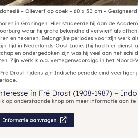
donesië – Olieverf op doek – 60 x 50 cm – Gesigneerd 
boren in Groningen. Hier studeerde hij aan de Academi
Voorburg waar hij grote bekendheid verwierf als affic
eren en tekenen. Belangrijke periodes voor zijn werk 
 tijd in Nederlands-Oost Indië. (hij had hier dienst al
schap en ondergedoken zijn was hij veel aan het schil
uten. Zijn werk is o.a. vertegenwoordigd in het Noord
é Drost tijdens zijn Indische periode eind veertiger jar
eriode.
nteresse in Fré Drost (1908-1987) – Ind
lik op onderstaande knop om meer informatie aan te 
Informatie aanvragen