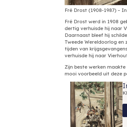
Fré Drost (1908-1987) – In
Fré Drost werd in 1908 ge
dertig verhuisde hij naar 
Daarnaast bleef hij schild
Tweede Wereldoorlog en zijn
tijden van krijgsgevangen
verhuisde hij naar Vierho
Zijn beste werken maakte Fr
mooi voorbeeld uit deze p
I
K