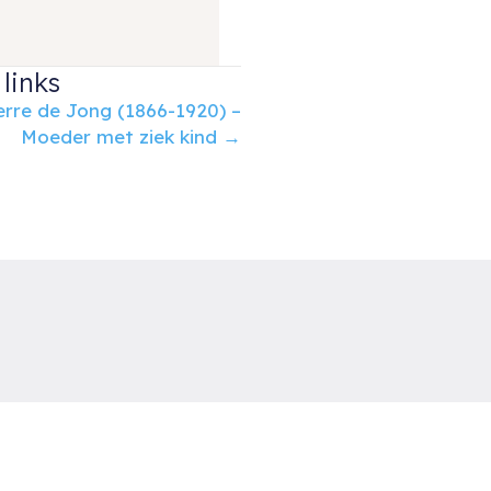
links
erre de Jong (1866-1920) –
Moeder met ziek kind →
uud van der Velden Kunst
otterdam
el: 06-54785180