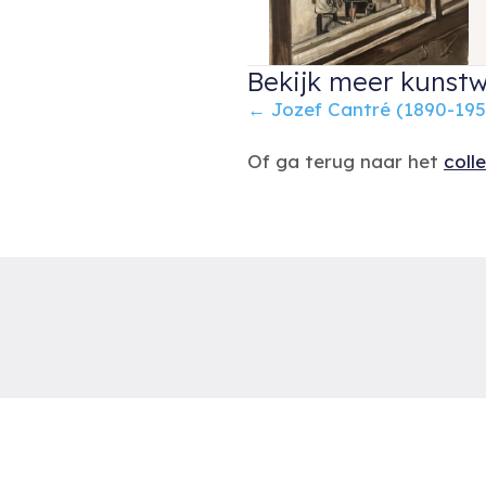
Bekijk meer kunstw
Posts
← Jozef Cantré (1890-195
navigation
Of ga terug naar het
coll