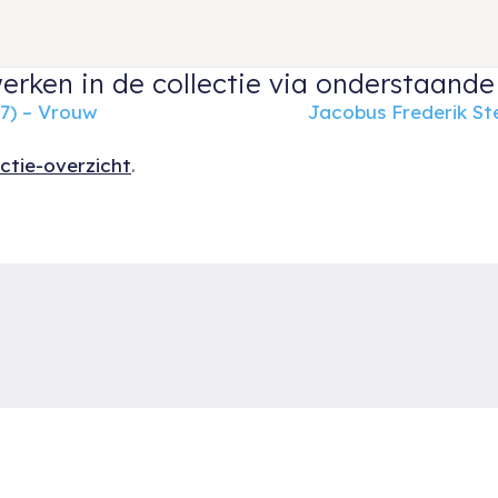
erken in de collectie via onderstaande 
7) – Vrouw
Jacobus Frederik St
ectie-overzicht
.
Ruud van der Velden Kunst biedt u een keuze uit
R
schilderijen, aquarellen en andere werken op papier
R
van Nederlandse- en Belgische kunstenaars uit de
t