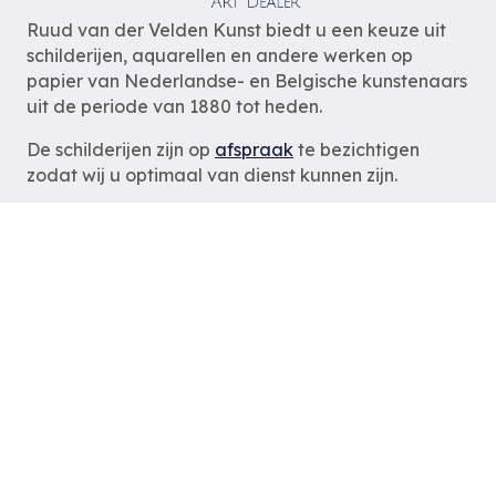
Ruud van der Velden Kunst biedt u een keuze uit
schilderijen, aquarellen en andere werken op
papier van Nederlandse- en Belgische kunstenaars
uit de periode van 1880 tot heden.
De schilderijen zijn op
afspraak
te bezichtigen
zodat wij u optimaal van dienst kunnen zijn.
Ruud van der Velden Kunst
Rotterdam
tel: 06-54785180
e-mail:
info@ruudvanderveldenkunst.nl
ma t/m za 09.30 – 18.00 uur
KVK Rotterdam 24419978