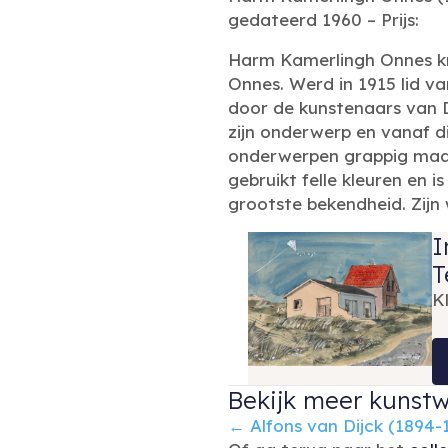
gedateerd 1960 – Prijs:
Harm Kamerlingh Onnes kre
Onnes. Werd in 1915 lid v
door de kunstenaars van D
zijn onderwerp en vanaf dit
onderwerpen grappig maar 
gebruikt felle kleuren en i
grootste bekendheid. Zijn
I
T
K
Bekijk meer kunstw
Posts
← Alfons van Dijck (1894-