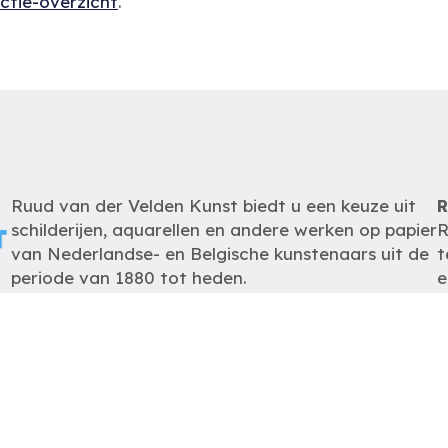
ectie-overzicht
.
Ruud van der Velden Kunst biedt u een keuze uit
R
schilderijen, aquarellen en andere werken op papier
R
van Nederlandse- en Belgische kunstenaars uit de
t
periode van 1880 tot heden.
e
m
De schilderijen zijn op
afspraak
te bezichtigen
zodat wij u optimaal van dienst kunnen zijn.
K