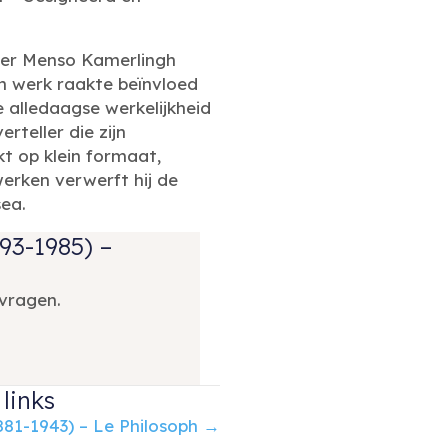
lder Menso Kamerlingh
n werk raakte beïnvloed
 alledaagse werkelijkheid
rteller die zijn
t op klein formaat,
 werken verwerft hij de
ea.
93-1985) –
vragen.
links
881-1943) – Le Philosoph →