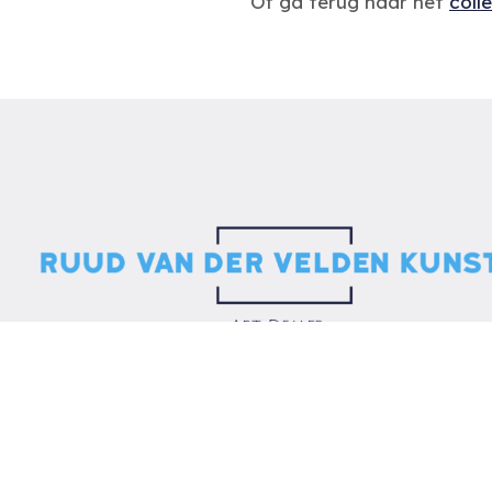
Of ga terug naar het
coll
navigation