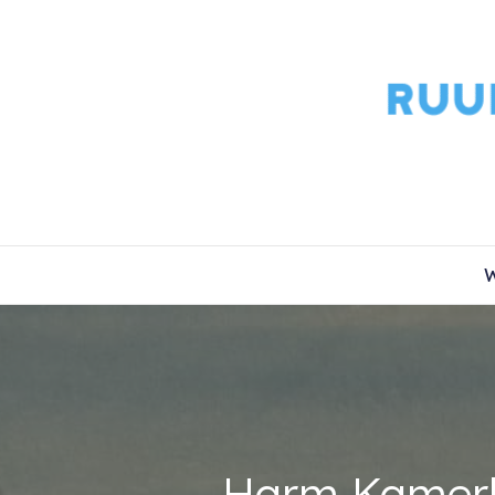
W
Harm Kamerli