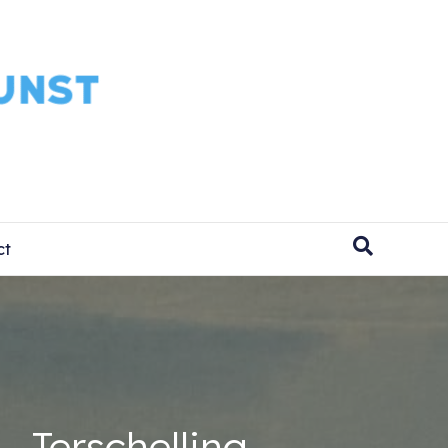
ct
 Terschelling