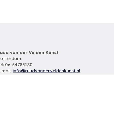
uud van der Velden Kunst
otterdam
el: 06-54785180
-mail:
info@ruudvanderveldenkunst.nl
a t/m za 09.30 – 18.00 uur
VK Rotterdam 24419978