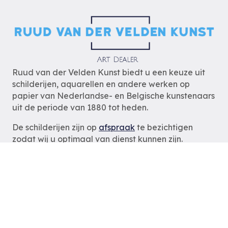
Ruud van der Velden Kunst biedt u een keuze uit
schilderijen, aquarellen en andere werken op
papier van Nederlandse- en Belgische kunstenaars
uit de periode van 1880 tot heden.
De schilderijen zijn op
afspraak
te bezichtigen
zodat wij u optimaal van dienst kunnen zijn.
Ruud van der Velden Kunst
Rotterdam
tel: 06-54785180
e-mail:
info@ruudvanderveldenkunst.nl
ma t/m za 09.30 – 18.00 uur
KVK Rotterdam 24419978