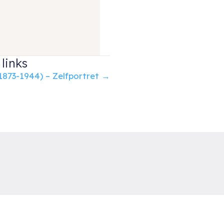
links
1873-1944) – Zelfportret →
uud van der Velden Kunst
otterdam