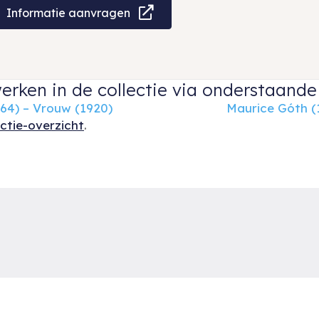
Informatie aanvragen
erken in de collectie via onderstaande 
64) – Vrouw (1920)
Maurice Góth (
ectie-overzicht
.
Ruud van der Velden Kunst biedt u een keuze uit
R
schilderijen, aquarellen en andere werken op papier
R