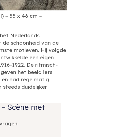
) – 55 x 46 cm –
 het Nederlands
r de schoonheid van de
aamste motieven. Hij volgde
ontwikkelde een eigen
 1916-1922. De ritmisch-
geven het beeld iets
l en had regelmatig
 steeds duidelijker
) – Scène met
vragen.