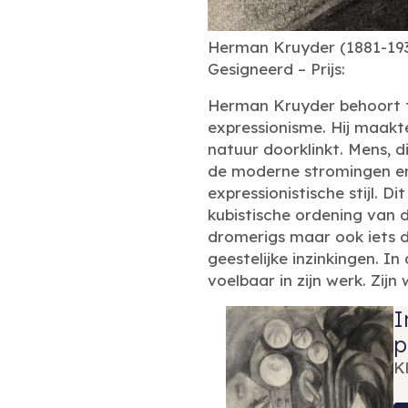
Herman Kruyder (1881-193
Gesigneerd – Prijs:
Herman Kruyder behoort t
expressionisme. Hij maak
natuur doorklinkt. Mens, d
de moderne stromingen en 
expressionistische stijl. 
kubistische ordening van 
dromerigs maar ook iets d
geestelijke inzinkingen. In
voelbaar in zijn werk. Zij
I
p
K