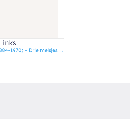
links
884-1970) – Drie meisjes →
uud van der Velden Kunst