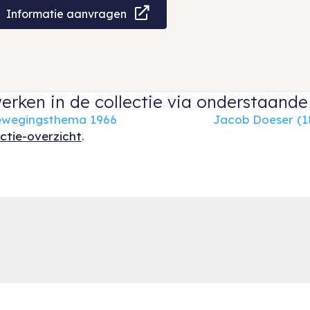
Informatie aanvragen
erken in de collectie via onderstaande 
 Bewegingsthema 1966
Jacob Doeser (1
ectie-overzicht
.
Ruud van der Velden Kunst biedt u een keuze uit
R