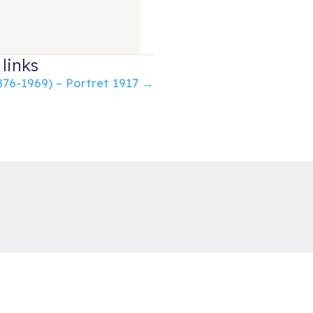
links
76-1969) – Portret 1917 →
uud van der Velden Kunst
otterdam
el: 06-54785180
-mail:
info@ruudvanderveldenkunst.nl