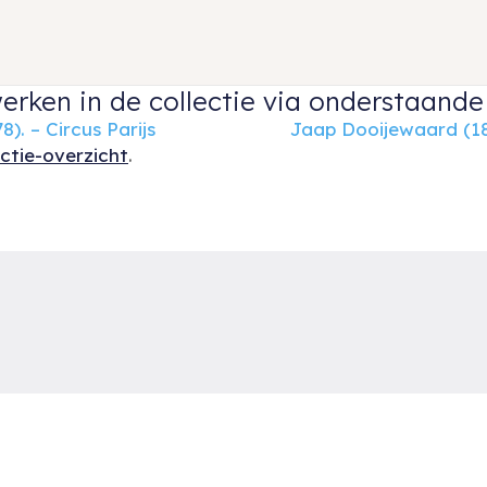
erken in de collectie via onderstaande 
. – Circus Parijs
Jaap Dooijewaard (18
ectie-overzicht
.
Ruud van der Velden Kunst biedt u een keuze uit
R
schilderijen, aquarellen en andere werken op papier
R
van Nederlandse- en Belgische kunstenaars uit de
t
periode van 1880 tot heden.
e