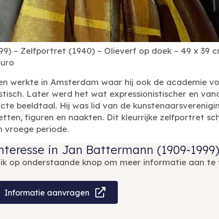
) – Zelfportret (1940) – Olieverf op doek – 49 x 39 c
euro
 werkte in Amsterdam waar hij ook de academie volg
listisch. Later werd het wat expressionistischer en van
cte beeldtaal. Hij was lid van de kunstenaarsvereniging
en, figuren en naakten. Dit kleurrijke zelfportret schi
n vroege periode.
nteresse in Jan Battermann (1909-1999)
lik op onderstaande knop om meer informatie aan te 
Informatie aanvragen