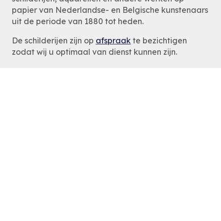
papier van Nederlandse- en Belgische kunstenaars
uit de periode van 1880 tot heden.
De schilderijen zijn op
afspraak
te bezichtigen
zodat wij u optimaal van dienst kunnen zijn.
Ruud van der Velden Kunst
Rotterdam
tel: 06-54785180
e-mail:
info@ruudvanderveldenkunst.nl
ma t/m za 09.30 – 18.00 uur
KVK Rotterdam 24419978