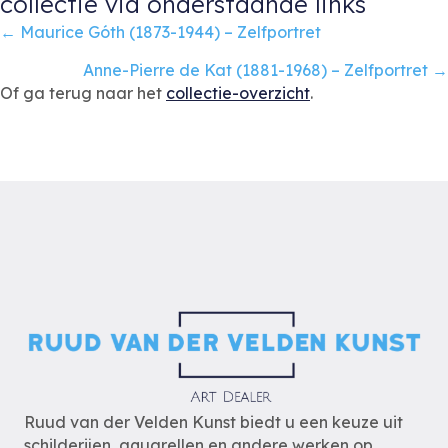
collectie via onderstaande links
Posts
← Maurice Góth (1873-1944) – Zelfportret
navigation
Anne-Pierre de Kat (1881-1968) – Zelfportret →
Of ga terug naar het
collectie-overzicht
.
Ruud van der Velden Kunst biedt u een keuze uit
schilderijen, aquarellen en andere werken op