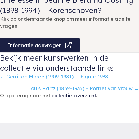
Interesse in Jeanne Bieruma Oosting
(1898-1994) – Korenschoven?
Klik op onderstaande knop om meer informatie aan te
vragen.
Informatie aanvragen
Bekijk meer kunstwerken in de
collectie via onderstaande links
Posts
← Gerrit de Morée (1909-1981) — Figuur 1938
navigation
Louis Hartz (1869-1935) – Portret van vrouw →
Of ga terug naar het
collectie-overzicht
.