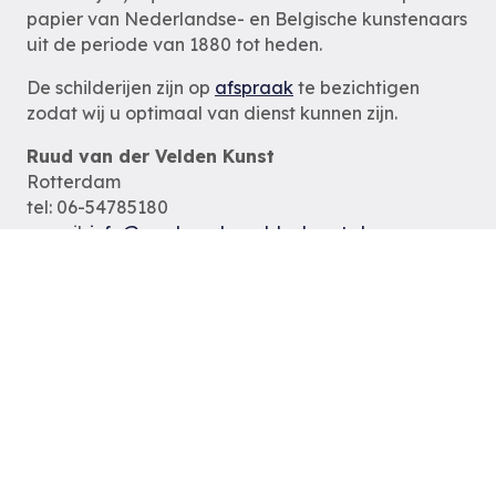
papier van Nederlandse- en Belgische kunstenaars
uit de periode van 1880 tot heden.
De schilderijen zijn op
afspraak
te bezichtigen
zodat wij u optimaal van dienst kunnen zijn.
Ruud van der Velden Kunst
Rotterdam
tel: 06-54785180
e-mail:
info@ruudvanderveldenkunst.nl
ma t/m za 09.30 – 18.00 uur
KVK Rotterdam 24419978
Privacybeleid
Alle schilderijen
Alle schilders