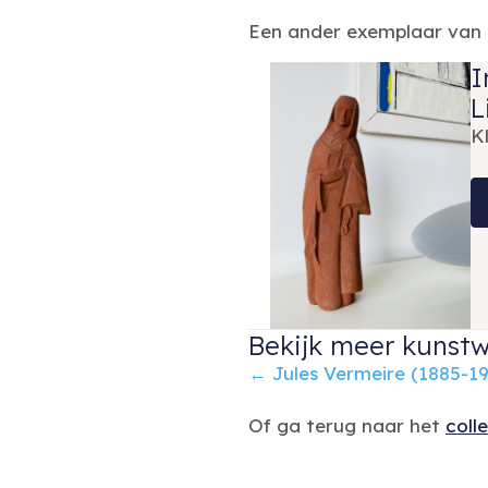
Een ander exemplaar van d
I
L
K
Bekijk meer kunstw
Posts
← Jules Vermeire (1885-1
navigation
Of ga terug naar het
coll