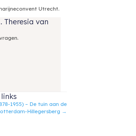
harijneconvent Utrecht.
H. Theresia van
vragen.
links
878-1955) – De tuin aan de
Rotterdam-Hillegersberg →