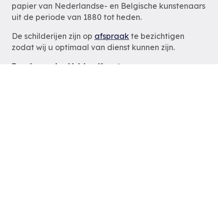
papier van Nederlandse- en Belgische kunstenaars
uit de periode van 1880 tot heden.
De schilderijen zijn op
afspraak
te bezichtigen
zodat wij u optimaal van dienst kunnen zijn.
Ruud van der Velden Kunst
Rotterdam
tel: 06-54785180
e-mail:
info@ruudvanderveldenkunst.nl
ma t/m za 09.30 – 18.00 uur
KVK Rotterdam 24419978