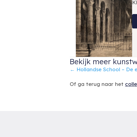
K
Bekijk meer kunstw
Posts
← Hollandse School – De 
navigation
Of ga terug naar het
coll