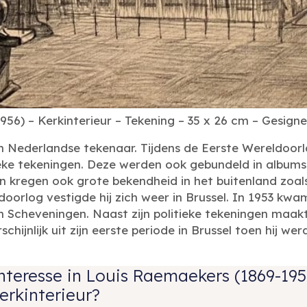
6) – Kerkinterieur – Tekening – 35 x 26 cm – Gesignee
Nederlandse tekenaar. Tijdens de Eerste Wereldoorlo
ieke tekeningen. Deze werden ook gebundeld in albums
n kregen ook grote bekendheid in het buitenland zoals
doorlog vestigde hij zich weer in Brussel. In 1953 kwa
in Scheveningen. Naast zijn politieke tekeningen maak
hijnlijk uit zijn eerste periode in Brussel toen hij we
nteresse in Louis Raemaekers (1869-195
erkinterieur?