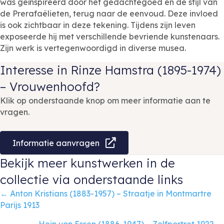
was geïnspireerd door het gedachtegoed en de stijl van
de Prerafaëlieten, terug naar de eenvoud. Deze invloed
is ook zichtbaar in deze tekening. Tijdens zijn leven
exposeerde hij met verschillende bevriende kunstenaars.
Zijn werk is vertegenwoordigd in diverse musea.
Interesse in Rinze Hamstra (1895-1974)
– Vrouwenhoofd?
Klik op onderstaande knop om meer informatie aan te
vragen.
Informatie aanvragen
Bekijk meer kunstwerken in de
collectie via onderstaande links
Posts
← Anton Kristians (1883-1957) – Straatje in Montmartre
Parijs 1913
navigation
Hein von Essen (1886-1947) – Zelfportret 1922 →