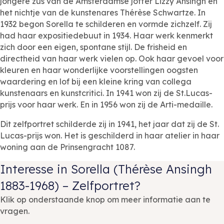
jongere zus van de Amsterdamse joffer Lizzy Ansingh en
het nichtje van de kunstenares Thérèse Schwartze. In
1932 begon Sorella te schilderen en vormde zichzelf. Zij
had haar expositiedebuut in 1934. Haar werk kenmerkt
zich door een eigen, spontane stijl. De frisheid en
directheid van haar werk vielen op. Ook haar gevoel voor
kleuren en haar wonderlijke voorstellingen oogsten
waardering en lof bij een kleine kring van collega
kunstenaars en kunstcritici. In 1941 won zij de St.Lucas-
prijs voor haar werk. En in 1956 won zij de Arti-medaille.
Dit zelfportret schilderde zij in 1941, het jaar dat zij de St.
Lucas-prijs won. Het is geschilderd in haar atelier in haar
woning aan de Prinsengracht 1087.
Interesse in Sorella (Thérèse Ansingh
1883-1968) – Zelfportret?
Klik op onderstaande knop om meer informatie aan te
vragen.