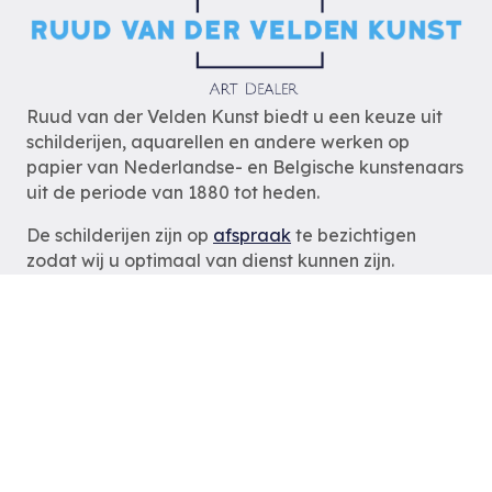
Ruud van der Velden Kunst biedt u een keuze uit
schilderijen, aquarellen en andere werken op
papier van Nederlandse- en Belgische kunstenaars
uit de periode van 1880 tot heden.
De schilderijen zijn op
afspraak
te bezichtigen
zodat wij u optimaal van dienst kunnen zijn.
Ruud van der Velden Kunst
Rotterdam
tel: 06-54785180
e-mail:
info@ruudvanderveldenkunst.nl
ma t/m za 09.30 – 18.00 uur
KVK Rotterdam 24419978