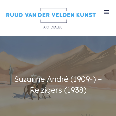
M
Suzanne André (1909-) –
Reizigers (1938)