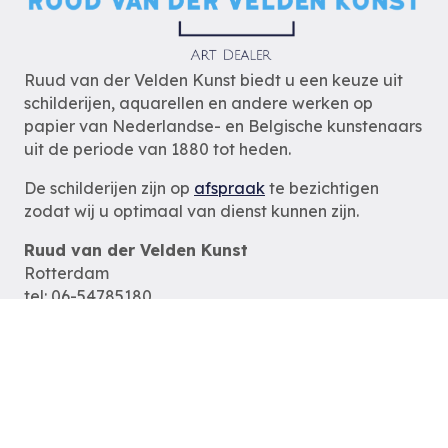
Ruud van der Velden Kunst biedt u een keuze uit
schilderijen, aquarellen en andere werken op
papier van Nederlandse- en Belgische kunstenaars
uit de periode van 1880 tot heden.
De schilderijen zijn op
afspraak
te bezichtigen
zodat wij u optimaal van dienst kunnen zijn.
Ruud van der Velden Kunst
Rotterdam
tel: 06-54785180
e-mail:
info@ruudvanderveldenkunst.nl
ma t/m za 09.30 – 18.00 uur
KVK Rotterdam 24419978