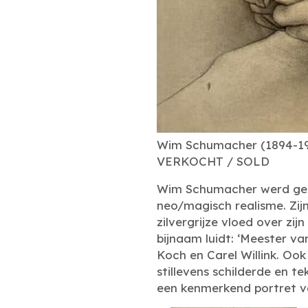
Wim Schumacher (1894-1986
VERKOCHT / SOLD
Wim Schumacher werd gebo
neo/magisch realisme. Zij
zilvergrijze vloed over zij
bijnaam luidt: ‘Meester va
Koch en Carel Willink. Oo
stillevens schilderde en 
een kenmerkend portret v