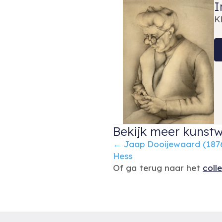
I
K
Bekijk meer kunstw
Posts
← Jaap Dooijewaard (1876
Hess
navigation
Of ga terug naar het
coll