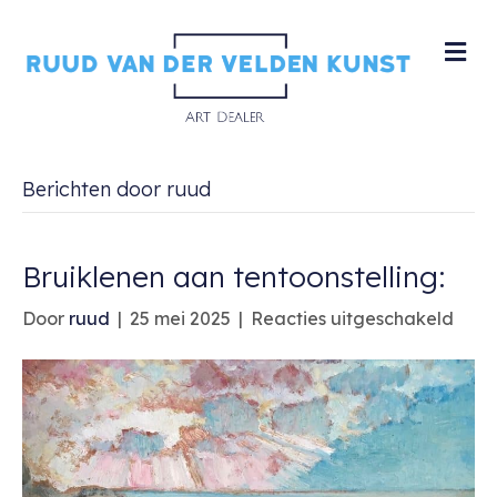
M
Berichten door ruud
Bruiklenen aan tentoonstelling:
voor
Door
ruud
|
25 mei 2025
|
Reacties uitgeschakeld
Brui
aan
tento