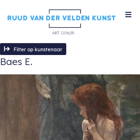
M
Filter op kunstenaar
Baes E.