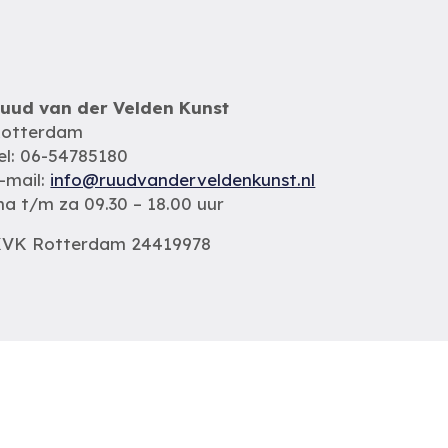
uud van der Velden Kunst
otterdam
el: 06-54785180
-mail:
info@ruudvanderveldenkunst.nl
a t/m za 09.30 – 18.00 uur
VK Rotterdam 24419978
Privacybeleid
Alle schilderijen
Alle schilders