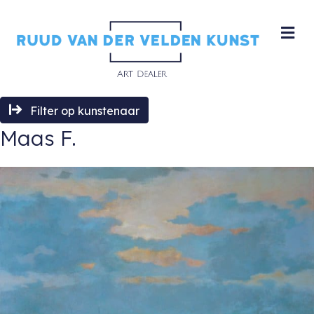
M
Filter op kunstenaar
Maas F.