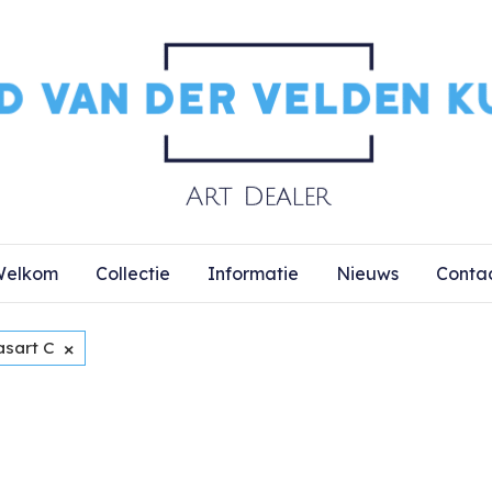
elkom
Collectie
Informatie
Nieuws
Conta
×
asart C