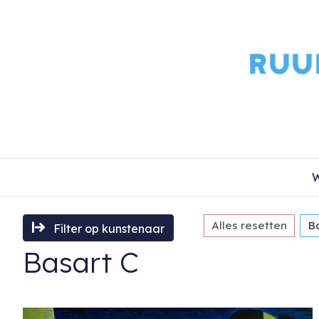
W
Alles resetten
B
Filter op kunstenaar
Basart C