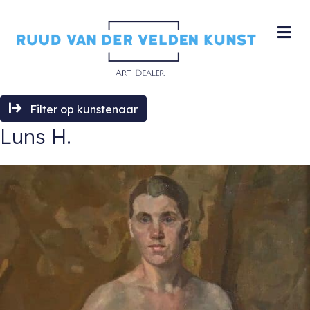
M
Filter op kunstenaar
Luns H.