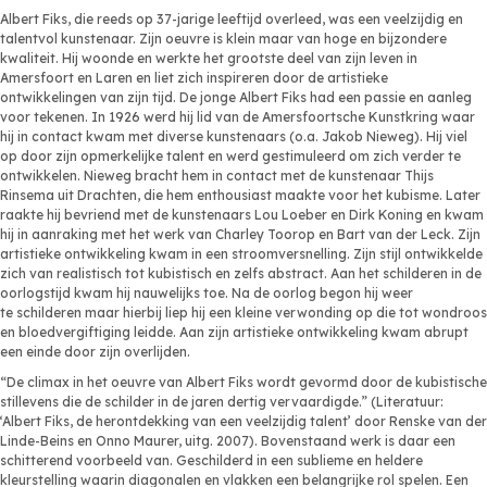
Albert Fiks, die reeds op 37-jarige leeftijd overleed, was een veelzijdig en
talentvol kunstenaar. Zijn oeuvre is klein maar van hoge en bijzondere
kwaliteit. Hij woonde en werkte het grootste deel van zijn leven in
Amersfoort en Laren en liet zich inspireren door de artistieke
ontwikkelingen van zijn tijd. De jonge Albert Fiks had een passie en aanleg
voor tekenen. In 1926 werd hij lid van de Amersfoortsche Kunstkring waar
hij in contact kwam met diverse kunstenaars (o.a. Jakob Nieweg). Hij viel
op door zijn opmerkelijke talent en werd gestimuleerd om zich verder te
ontwikkelen. Nieweg bracht hem in contact met de kunstenaar Thijs
Rinsema uit Drachten, die hem enthousiast maakte voor het kubisme. Later
raakte hij bevriend met de kunstenaars Lou Loeber en Dirk Koning en kwam
hij in aanraking met het werk van Charley Toorop en Bart van der Leck. Zijn
artistieke ontwikkeling kwam in een stroomversnelling. Zijn stijl ontwikkelde
zich van realistisch tot kubistisch en zelfs abstract. Aan het schilderen in de
oorlogstijd kwam hij nauwelijks toe. Na de oorlog begon hij weer
te schilderen maar hierbij liep hij een kleine verwonding op die tot wondroos
en bloedvergiftiging leidde. Aan zijn artistieke ontwikkeling kwam abrupt
een einde door zijn overlijden.
“De climax in het oeuvre van Albert Fiks wordt gevormd door de kubistische
stillevens die de schilder in de jaren dertig vervaardigde.” (Literatuur:
‘Albert Fiks, de herontdekking van een veelzijdig talent’ door Renske van der
Linde-Beins en Onno Maurer, uitg. 2007). Bovenstaand werk is daar een
schitterend voorbeeld van. Geschilderd in een sublieme en heldere
kleurstelling waarin diagonalen en vlakken een belangrijke rol spelen. Een