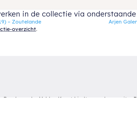
erken in de collectie via onderstaande 
19) – Zoutelande
Arjen Gale
ectie-overzicht
.
Ruud van der Velden Kunst biedt u een keuze uit
R
schilderijen, aquarellen en andere werken op papier
R
van Nederlandse- en Belgische kunstenaars uit de
t
periode van 1880 tot heden.
e
m
De schilderijen zijn op
afspraak
te bezichtigen