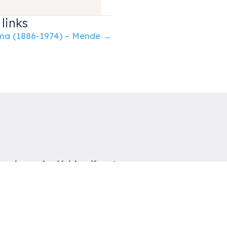
links
ma (1886-1974) – Mende →
uud van der Velden Kunst
otterdam
el: 06-54785180
-mail:
info@ruudvanderveldenkunst.nl
a t/m za 09.30 – 18.00 uur