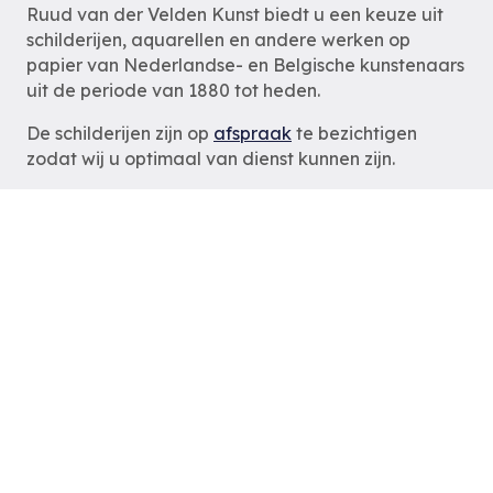
Ruud van der Velden Kunst biedt u een keuze uit
schilderijen, aquarellen en andere werken op
papier van Nederlandse- en Belgische kunstenaars
uit de periode van 1880 tot heden.
De schilderijen zijn op
afspraak
te bezichtigen
zodat wij u optimaal van dienst kunnen zijn.
Ruud van der Velden Kunst
Rotterdam
tel: 06-54785180
e-mail:
info@ruudvanderveldenkunst.nl
ma t/m za 09.30 – 18.00 uur
KVK Rotterdam 24419978