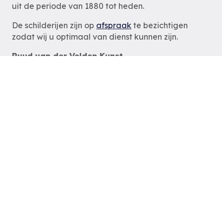
uit de periode van 1880 tot heden.
De schilderijen zijn op
afspraak
te bezichtigen
zodat wij u optimaal van dienst kunnen zijn.
Ruud van der Velden Kunst
Rotterdam
tel: 06-54785180
e-mail:
info@ruudvanderveldenkunst.nl
ma t/m za 09.30 – 18.00 uur
KVK Rotterdam 24419978
Privacybeleid
Alle schilderijen
Alle schilders