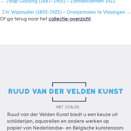
Posts
← Jaap Gidding (1887-1955) – Zonnebloemen 1922
navigation
J.H. Wijsmuller (1855-1925) – Oranjemolen te Vlissingen →
Of ga terug naar het
collectie-overzicht
.
Ruud van der Velden Kunst biedt u een keuze uit
schilderijen, aquarellen en andere werken op
papier van Nederlandse- en Belgische kunstenaars