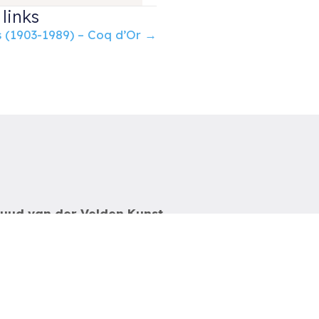
links
 (1903-1989) – Coq d’Or →
uud van der Velden Kunst
otterdam
el: 06-54785180
-mail:
info@ruudvanderveldenkunst.nl
a t/m za 09.30 – 18.00 uur
VK Rotterdam 24419978