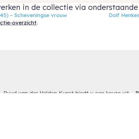
erken in de collectie via onderstaande 
45) – Scheveningse vrouw
Dolf Henkes
ectie-overzicht
.
Ruud van der Velden Kunst biedt u een keuze uit
R
schilderijen, aquarellen en andere werken op papier
R
van Nederlandse- en Belgische kunstenaars uit de
t
periode van 1880 tot heden.
e
m
De schilderijen zijn op
afspraak
te bezichtigen
zodat wij u optimaal van dienst kunnen zijn.
K