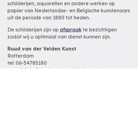
schilderijen, aquarellen en andere werken op
papier van Nederlandse- en Belgische kunstenaars
uit de periode van 1880 tot heden.
De schilderijen zijn op
afspraak
te bezichtigen
zodat wij u optimaal van dienst kunnen zijn.
Ruud van der Velden Kunst
Rotterdam
tel: 06-54785180
e-mail:
info@ruudvanderveldenkunst.nl
ma t/m za 09.30 – 18.00 uur
KVK Rotterdam 24419978