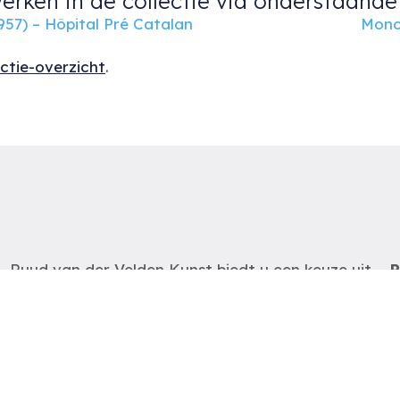
erken in de collectie via onderstaande 
957) – Hôpital Pré Catalan
Mono
ectie-overzicht
.
Ruud van der Velden Kunst biedt u een keuze uit
R
schilderijen, aquarellen en andere werken op papier
R
van Nederlandse- en Belgische kunstenaars uit de
t
periode van 1880 tot heden.
e
m
De schilderijen zijn op
afspraak
te bezichtigen
zodat wij u optimaal van dienst kunnen zijn.
K