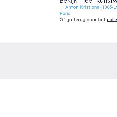
Bekijk meer kunstw
Posts
← Anton Kristians (1883-1
Paris
navigation
Of ga terug naar het
coll