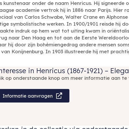
s kunstenaar onder de naam Henricus. Hij signeerde o
aagse academie vertrok hij in 1886 naar Parijs. Hier r
eciaal van Carlos Schwabe, Walter Crane en Alphonse
ige symbolistische werken. In 1900/1901 reisde hij d
akte indruk op hem wat tot uiting kwam in oriëntalist
rug naar Den Haag en tot aan de Eerste Wereldoorlog 
ar hij door zijn bohémiengedrag andere mensen soms 
an Konijnenburg. In 1903 illustreerde hij met prachtig
nteresse in Henricus (1867-1921) – Eleg
lik op onderstaande knop om meer informatie aan te 
Informatie aanvragen