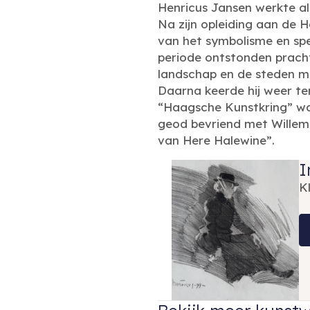
Henricus Jansen werkte al
Na zijn opleiding aan de H
van het symbolisme en sp
periode ontstonden pracht
landschap en de steden ma
Daarna keerde hij weer te
“Haagsche Kunstkring” wa
geod bevriend met Willem v
van Here Halewine”.
I
K