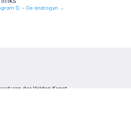
links
gram D. – De androgyn →
uud van der Velden Kunst
otterdam
el: 06-54785180
-mail:
info@ruudvanderveldenkunst.nl
a t/m za 09.30 – 18.00 uur
VK Rotterdam 24419978