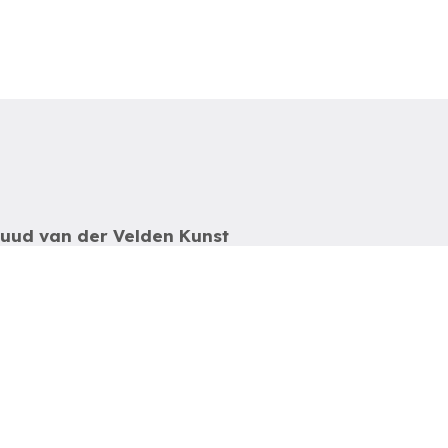
uud van der Velden Kunst
otterdam
el: 06-54785180
-mail:
info@ruudvanderveldenkunst.nl
a t/m za 09.30 – 18.00 uur
VK Rotterdam 24419978