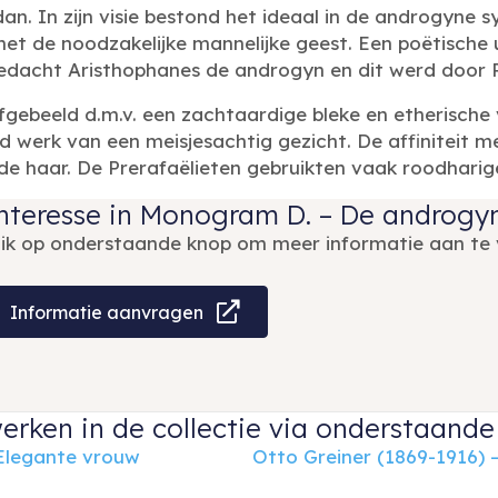
an. In zijn visie bestond het ideaal in de androgyne 
et de noodzakelijke mannelijke geest. Een poëtische u
bedacht Aristhophanes de androgyn en dit werd door 
ebeeld d.m.v. een zachtaardige bleke en etherische 
 werk van een meisjesachtig gezicht. De affiniteit me
e haar. De Prerafaëlieten gebruikten vaak roodharig
nteresse in Monogram D. – De androgy
lik op onderstaande knop om meer informatie aan te 
Informatie aanvragen
erken in de collectie via onderstaande 
 Elegante vrouw
Otto Greiner (1869-1916) –