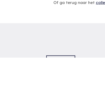
navigation
Of ga terug naar het
coll