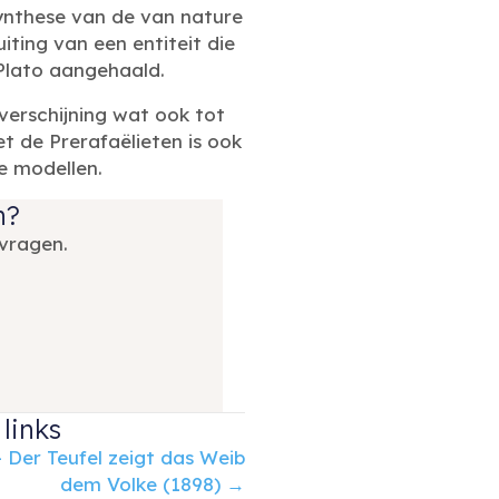
synthese van de van nature
iting van een entiteit die
Plato aangehaald.
verschijning wat ook tot
t de Prerafaëlieten is ook
e modellen.
n?
vragen.
links
 Der Teufel zeigt das Weib
dem Volke (1898) →