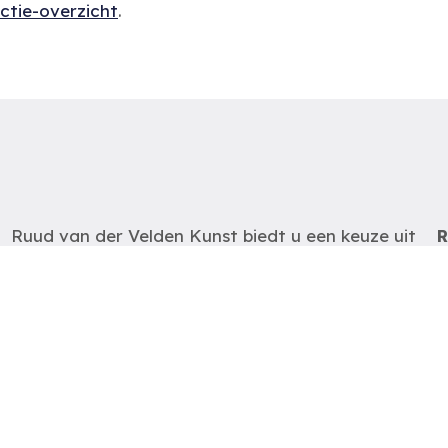
ectie-overzicht
.
Ruud van der Velden Kunst biedt u een keuze uit
R
schilderijen, aquarellen en andere werken op papier
R
van Nederlandse- en Belgische kunstenaars uit de
t
periode van 1880 tot heden.
e
m
De schilderijen zijn op
afspraak
te bezichtigen
zodat wij u optimaal van dienst kunnen zijn.
K