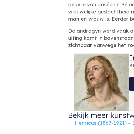
oeuvre van Joséphin Pélad
vrouwelijke geslachtheid m
man én vrouw is. Eerder 
De androgyn werd vaak afg
uiting komt in bovenstaand
zichtbaar vanwege het rod
I
K
Bekijk meer kunstw
Posts
← Henricus (1867-1921) –