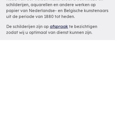
schilderijen, aquarellen en andere werken op
papier van Nederlandse- en Belgische kunstenaars
uit de periode van 1880 tot heden.
De schilderijen zijn op
afspraak
te bezichtigen
zodat wij u optimaal van dienst kunnen zijn.
Ruud van der Velden Kunst
Rotterdam
tel: 06-54785180
e-mail:
info@ruudvanderveldenkunst.nl
ma t/m za 09.30 – 18.00 uur
KVK Rotterdam 24419978