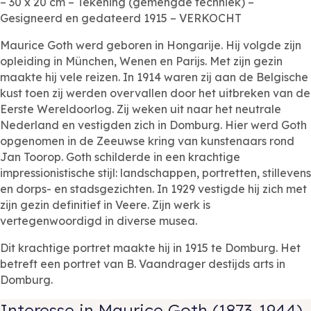
– 30 x 20 cm – Tekening (gemengde techniek) –
Gesigneerd en gedateerd 1915 – VERKOCHT
Maurice Goth werd geboren in Hongarije. Hij volgde zijn
opleiding in München, Wenen en Parijs. Met zijn gezin
maakte hij vele reizen. In 1914 waren zij aan de Belgische
kust toen zij werden overvallen door het uitbreken van de
Eerste Wereldoorlog. Zij weken uit naar het neutrale
Nederland en vestigden zich in Domburg. Hier werd Goth
opgenomen in de Zeeuwse kring van kunstenaars rond
Jan Toorop. Goth schilderde in een krachtige
impressionistische stijl: landschappen, portretten, stillevens
en dorps- en stadsgezichten. In 1929 vestigde hij zich met
zijn gezin definitief in Veere. Zijn werk is
vertegenwoordigd in diverse musea.
Dit krachtige portret maakte hij in 1915 te Domburg. Het
betreft een portret van B. Vaandrager destijds arts in
Domburg.
Interesse in Maurice Goth (1873-1944)