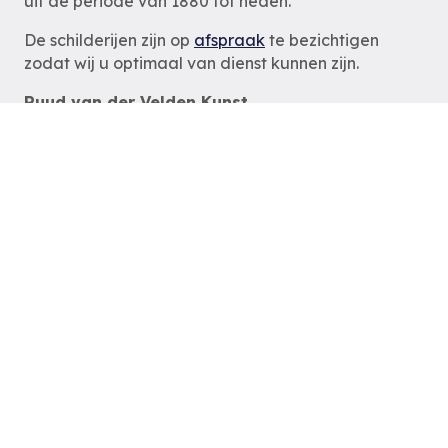
uit de periode van 1880 tot heden.
De schilderijen zijn op
afspraak
te bezichtigen
zodat wij u optimaal van dienst kunnen zijn.
Ruud van der Velden Kunst
Rotterdam
tel: 06-54785180
e-mail:
info@ruudvanderveldenkunst.nl
ma t/m za 09.30 – 18.00 uur
KVK Rotterdam 24419978
Privacybeleid
Alle schilderijen
Alle schilders