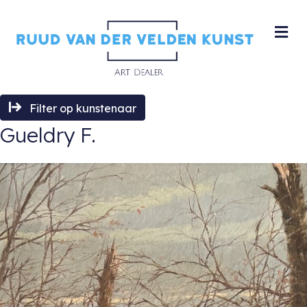
M
Filter op kunstenaar
Gueldry F.