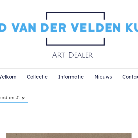
elkom
Collectie
Informatie
Nieuws
Conta
×
endien J.