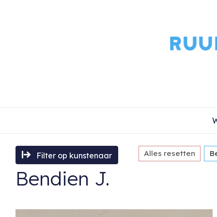
W
Alles resetten
B
Filter op kunstenaar
Bendien J.