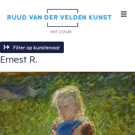
M
Filter op kunstenaar
Ernest R.