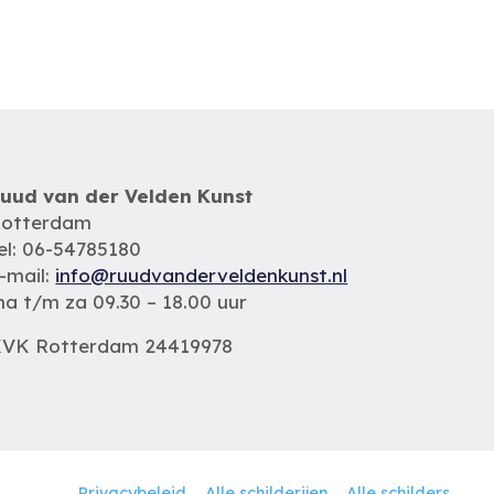
uud van der Velden Kunst
otterdam
el: 06-54785180
-mail:
info@ruudvanderveldenkunst.nl
a t/m za 09.30 – 18.00 uur
VK Rotterdam 24419978
Privacybeleid
Alle schilderijen
Alle schilders