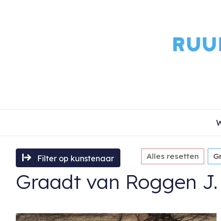
W
Alles resetten
G
Filter op kunstenaar
Graadt van Roggen J.