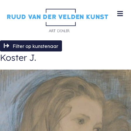
M
Filter op kunstenaar
Koster J.